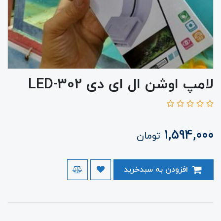
لامپ اوشن ال ای دی LED-302
1,594,000
تومان
افزودن به سبدخرید