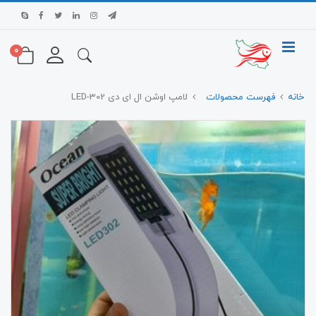
0
خانه
فهرست محصولات
لامپ اوشن ال ای دی LED-302