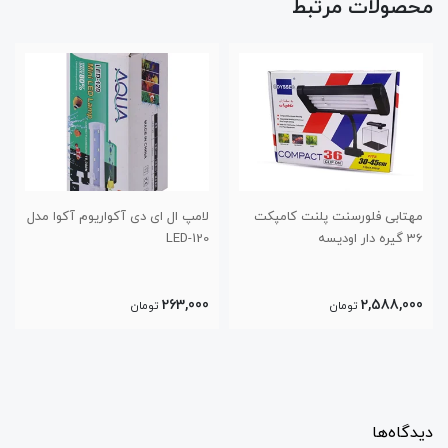
محصولات مرتبط
لامپ ال ای دی آکواریوم آکوا مدل
ال ای دی آکواریوم ماهیران MSL-
S400
LED-120
790,000
263,000
تومان
تومان
دیدگاه‌ها