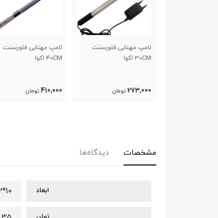
لامپ اوشن ال ای دی T4L
لامپ مهتابی فلورسنت
لامپ مهتابی فلورسنت
30CM اکوا
40CM اکوا
410,000
273,000
تومان
تومان
تومان
مشخصات
دیدگاه‌ها
ابعاد
10*12*12.5*Cm
توان
35 وات