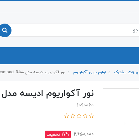
هیزات مشترک
لوازم نوری آکواریوم
نور آکواریوم ادیسه مدل compact R55
نور آکواریوم ادیسه مدل compact R55
1090060
2,650,000
17% تخفیف