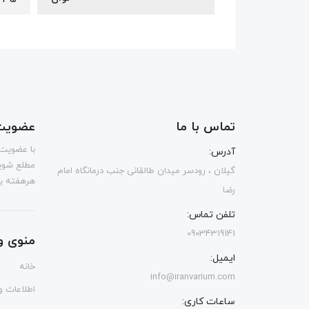
تماس با ما
عضویت 
با عضویت 
آدرس:
مطلع شوی
گیلان ، رودسر میدان طالقانی جنب درمانگاه امام
هرهفته یک
رضا
تلفن تماس:
09034319141
منوی و
ایمیل:
خانه
info@iranvarium.com
اطلاعات و 
ساعات کاری: