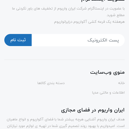
با عضویت در اینستاگرام شرکت ایران واریوم از تخفیف های باور نکردنی ما
مطلع شوید.
هرهفته یک قرعه کشی آکواریوم درایرانواریوم
ثبت نام
منوی وب‌سایت
خانه
دسته بندی کالاها
اطلاعات و مالتی مدیا
ایران واریوم در فضای مجازی
هدف ایران واریوم آشنایی هرچه بیشتر شما با فضای آکواریوم و انواع ماهیان
است. امیدواریم با بهبود روند تصمیم گیری شما در تهیه ی لوازم مورد نیازتان