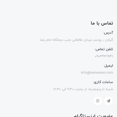
تماس با ما
آدرس:
گیلان ، رودسر میدان طالقانی جنب درمانگاه امام رضا
تلفن تماس:
09034319141
ایمیل:
info@iranvarium.com
ساعات کاری:
شنبه تا پنجشنبه، از ساعت 9.30 الی 21.30
عضویت اینستاگرام