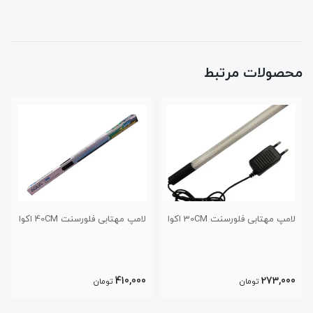
محصولات مرتبط
نت 30CM اکوا
لامپ مهتابی فلورسنت 40CM اکوا
لامپ اکوا ال ای دی M
770,000
410,000
ن
تومان
تومان