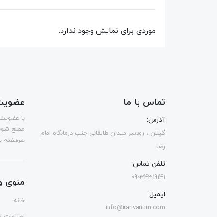
موردی برای نمایش وجود ندارد.
تماس با ما
عضویت 
با عضویت 
آدرس:
مطلع شوی
گیلان ، رودسر میدان طالقانی جنب درمانگاه امام
هرهفته یک
رضا
تلفن تماس:
09034319141
منوی و
ایمیل:
خانه
info@iranvarium.com
اطلاعات و 