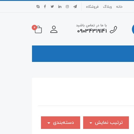
خانه
وبلاگ
فروشگاه
با ما در تماس باشید
0
09034319141
ترتیب نمایش
دسته‌بندی