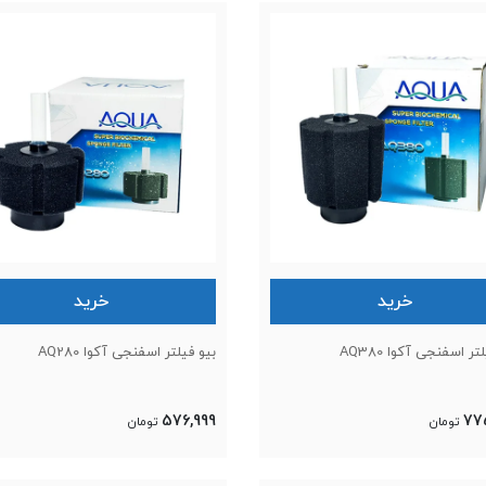
خرید
خرید
تر اسفنجی آکوا AQ380
بیو فیلتر اسفنجی آکوا AQ280
576,999
77
تومان
تومان