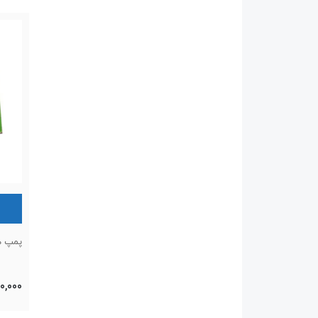
پمپ هوا
00,000