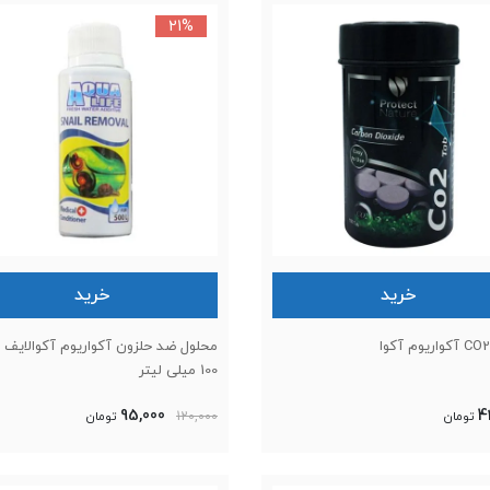
21%
خرید
خرید
محلول ضد حلزون آکواریوم آکوالایف
100 میلی لیتر
95,000
4
تومان
120,000
تومان