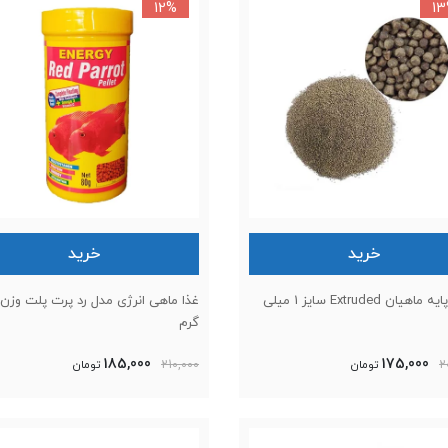
12%
1
خرید
خرید
غذای پایه ماهیان Extruded سایز 1 میلی
گرم
185,000
175,000
2
تومان
210,000
تومان