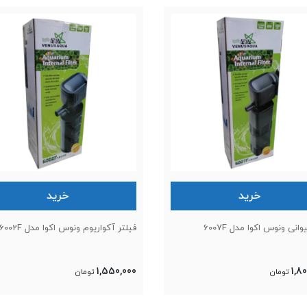
خرید
خرید
وانی ونوس اکوا مدل 6007F
فیلتر آکواریوم ونوس اکوا مدل 6002F
1,550,000
1,8
تومان
تومان