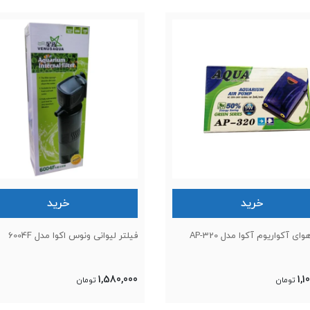
خرید
خرید
ی آکواریوم آکوا مدل AP-320
فیلتر لیوانی ونوس اکوا مدل 6004F
1,580,000
1,1
تومان
تومان