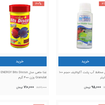
20%
2
خرید
خرید
محلول محافظ آب پلنت آکوالایف حجم 100
غذا ماهی مدل ENERGY Bits Discus
یتر
Granulat وزن ۴۰۰ گرم
710,000
95,000
1
تومان
887,000
تومان