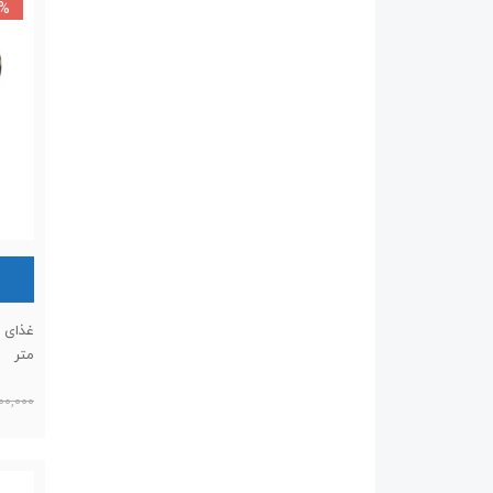
3%
متر
00,000