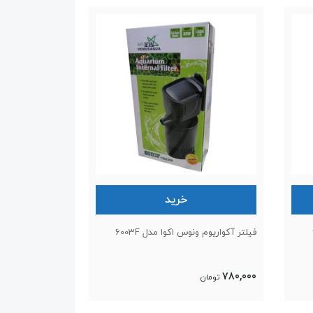
خرید
فیلتر آکواریوم ونوس اکوا مدل 6003F
780,000
تومان