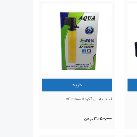
خرید
فیلتر داخلی آکوا AF-3500IV
3,050,000
تومان