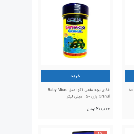
خرید
غذا ماهی انرژی مدل رد پرت پلت وزن 80
غذای بچه ماهی آکوا مدل Baby Micro
Granul وزن 250 میلی لیتر
200,000
تومان