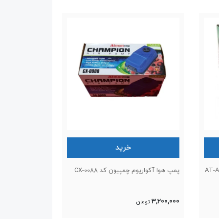
خرید
پمپ هوا آکواریوم چمپیون کد CX-0088
3,200,000
تومان