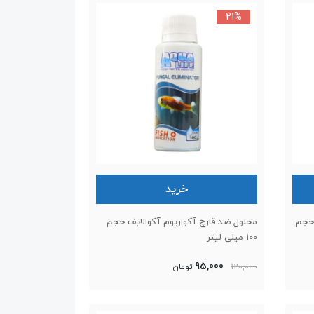
21%
خرید
 حجم
محلول ضد قارچ آکواریوم آکوالایف حجم
100 میلی لیتر
95,000
120,000
تومان