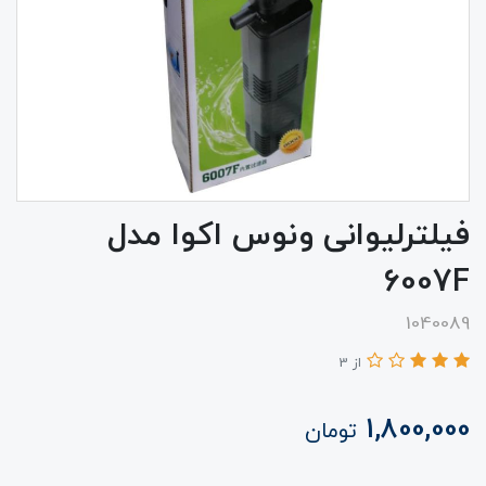
فیلترلیوانی ونوس اکوا مدل
6007F
1040089
از 3
1,800,000
تومان