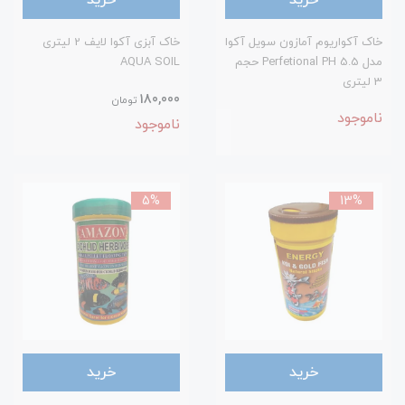
خرید
خرید
خاک آکواریوم آمازون سویل آکوا
خاک آبزی آکوا لایف 2 لیتری
مدل Perfetional PH 5.5 حجم
AQUA SOIL
3 لیتری
180,000
تومان
ناموجود
ناموجود
5%
13%
خرید
خرید