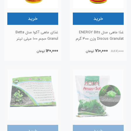
خرید
خرید
غذا ماهی مدل ENERGY Bits
غذای ماهی آکوا مدل Betta
Discus Granulat وزن ۴۰۰ گرم
Granul حجم 100 میلی لیتر
120,000
710,000
887,000
تومان
تومان