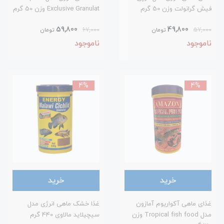
فیش گرانولت وزن 50 گرم
Exclusive Granulat وزن 50 گرم
59,800
49,800
57,000
تومان
67,000
تومان
ناموجود
ناموجود
4%
4%
خرید
خرید
غذای ماهی آکواریوم آمازون
غذا خشک ماهی انرژی مدل
مدل Tropical fish food وزن
سیچیلاید مالاوی 440 گرم