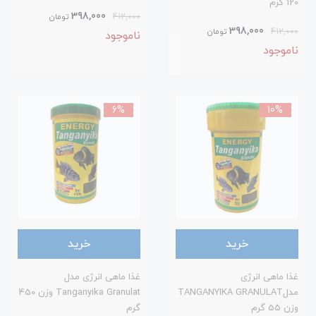
120 گرم
398,000
412,000
تومان
398,000
412,000
تومان
ناموجود
ناموجود
6%
10%
خرید
خرید
غذا ماهی انرژی
غذا ماهی انرژی مدل
مدلTANGANYIKA GRANULAT
Tanganyika Granulat وزن 450
وزن 55 گرم
گرم