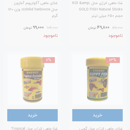
غذا ماهی انرژی مدل KOI &amp;
غذای ماهی آکواریوم آمازون
GOLD FISH Natural Sticks
مدل cichilid herbivore وزن 120
حجم 250 میلی لیتر
گرم
99,000
49,800
57,000
تومان
104,000
تومان
ناموجود
ناموجود
11%
13%
خرید
خرید
غذای ماهی انرژی مدل گوپی
غذا ماهی انرژی مدل Tropical