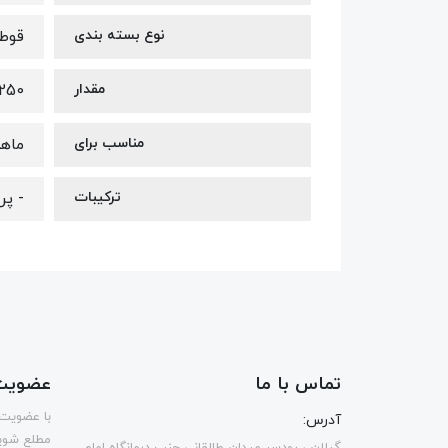
نوع بسته بندی
قوط
مقدار
250 میل
مناسب برای
ماه
ترکیبات
- پروتئین خام ۳
تماس با ما
عضویت 
با عضویت 
آدرس:
مطلع شوی
گیلان ، رودسر میدان طالقانی جنب درمانگاه امام