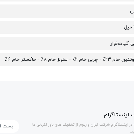
ی
ی گیاهخوار
۲٪ - چربی خام ۲٪ - سلولز خام ۸٪ - خاکستر خام ۴٪
اینستاگرام
در اینستاگرام شرکت ایران واریوم از تخفیف های باور نکردنی ما
د.