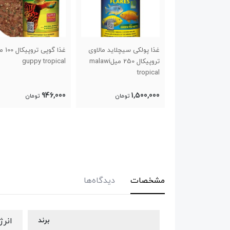
ی سیچلاید مالاوی
غذا گوپی تروپیکال 100 میل
غذا مینی استیک سوپر
تروپیکال 250 میلmalawi
guppy tropical
گلدفیش تروپیکال 250 میل
1,350,000
946,000
1
تومان
تومان
تومان
مشخصات
دیدگاه‌ها
برند
انرژ