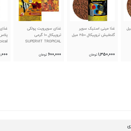
غذای سوپرویت پولکی
غذای دیسکس گران دی ۵۰
تروپیکال 10 گرمی
پلاس تروپیکال discus gran
غذا م
d-50 plus tropical
SUPERVIT TROPICAL
1,950,000
600,000
تومان
تومان
,000
ی