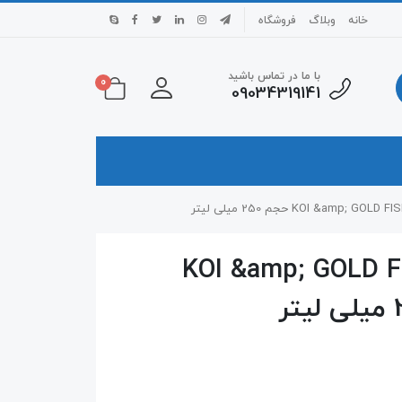
خانه
وبلاگ
فروشگاه
با ما در تماس باشید
0
09034319141
هی انرژی مدل KOI &amp; GOLD FISH