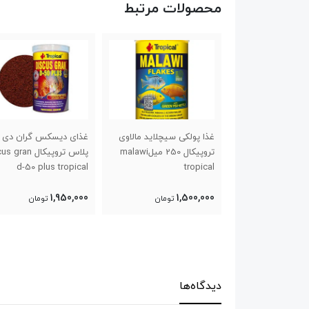
محصولات مرتبط
کی سیچلاید مالاوی
غذای دیسکس گران دی ۵۰
پودر اسپیرولینا الیتا
تروپیکال 250 میلmalawi
پلاس تروپیکال discus gran
d-50 plus tropical
634,000
1,950,000
1,
تومان
تومان
تومان
دیدگاه‌ها