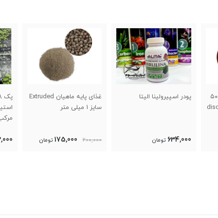
غذای پایه ماهیان Extruded
پک 8 تایی غذای ماهی
مین
سایز 1 میلی متر
استیک( ماهی
است
مرکب)ریوجوما
مرکب
,000
302,000
175,000
200,000
تومان
تومان