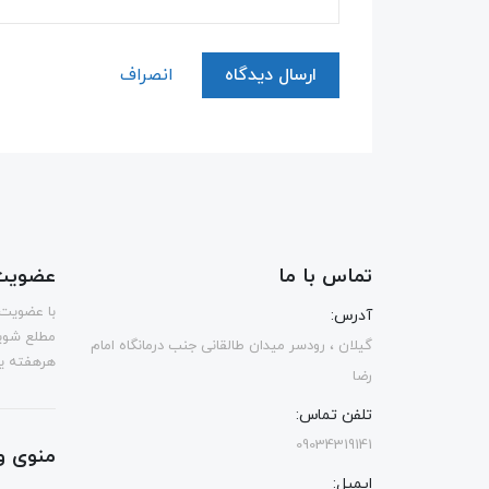
ارسال دیدگاه
انصراف
تماس با ما
عضویت 
با عضویت 
آدرس:
مطلع شوی
گیلان ، رودسر میدان طالقانی جنب درمانگاه امام
هرهفته یک
رضا
تلفن تماس:
09034319141
منوی و
ایمیل: