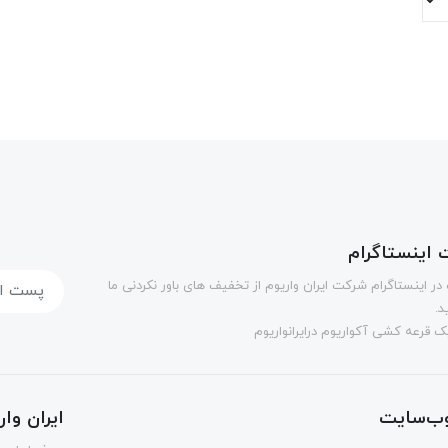
اینستاگرام
در اینستاگرام شرکت ایران واریوم از تخفیف های باور نکردنی ما
د.
 قرعه کشی آکواریوم درایرانواریوم
ب‌سایت
ایران وا