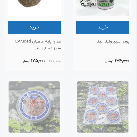
خرید
خرید
ودر اسپیرولینا الیتا
غذای پایه ماهیان Extruded
سایز 1 میلی متر
175,000
634,00
تومان
200,000
تومان