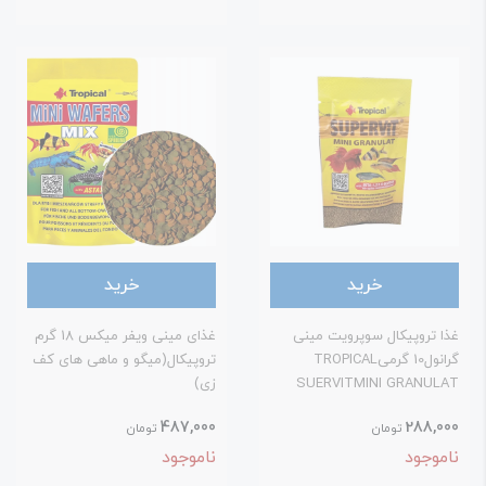
خرید
خرید
ذا تروپیکال سوپرویت مینی
غذای مینی ویفر میکس 18 گرم
گرانول10 گرمیTROPICAL
تروپیکال(میگو و ماهی های کف
SUERVITMINI GRANULA
زی)
487,000
288,00
تومان
تومان
اموجود
ناموجود