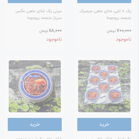
پک 8 تایی غذای ماهی جرجیرک
مینی پک غذای ماهی مگس
نجمد ریوجوما
سرباز منجمد ریوجوما
118,000
700,00
تومان
تومان
اموجود
ناموجود
خرید
خرید