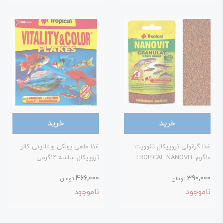
خرید
خرید
ذا گرانولی تروپیکال نانوویت
غذا ماهی پولکی ویتالیتی کالر
TROPICAL NANO
تروپیکال ساشه ۱۲گرمی
466,000
390,00
تومان
تومان
اموجود
ناموجود