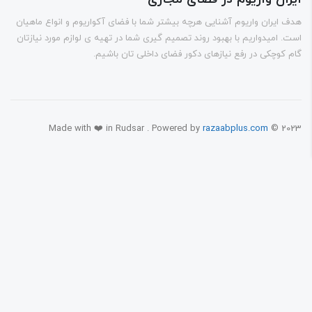
 ایران واریوم آشنایی هرچه بیشتر شما با فضای آکواریوم و انواع ماهیان
. امیدواریم با بهبود روند تصمیم گیری شما در تهیه ی لوازم مورد نیازتان
 کوچکی در رفع نیازهای دکور فضای داخلی تان باشیم.
Made with ❤️ in Rudsar . Powered by
razaabplus.com
© 20