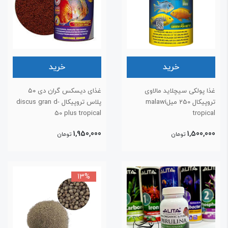
خرید
خرید
ذا پولکی سیچلاید مالاوی
غذای دیسکس گران دی ۵۰
تروپیکال 250 میلmalawi
پلاس تروپیکال discus gran d-
50 plus tropical
tropica
1,950,000
1,500,00
تومان
تومان
13%