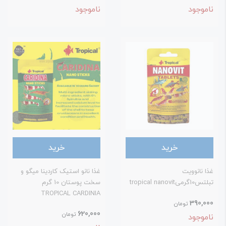
اموجود
ناموجود
خرید
خرید
ذا نانوویت
غذا نانو استیک کاردینا میگو و
تس10گرمیtropical nanovit
سخت پوستان 10 گرم
TROPICAL CARDINIA
390,00
تومان
620,000
تومان
اموجود