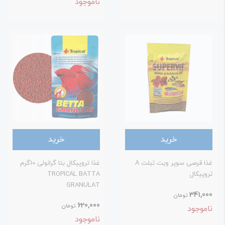
ناموجود
خرید
خرید
غذا قرصی سوپر ویت تبلت A
غذا تروپیکال بتا گرانولی 10گرم
روپیکال
TROPICAL BATTA
GRANULAT
341,00
تومان
620,000
تومان
اموجود
ناموجود