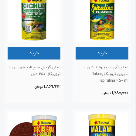
خرید
خرید
ذا پولکی اسپیرولینا شور و
غذای گرانول سیچلاید هربی وورا
شیرین تروپیکالflakes
تروپیکال 250 میل
spirulina 250 m
1,869,992
تومان
1,680,00
تومان