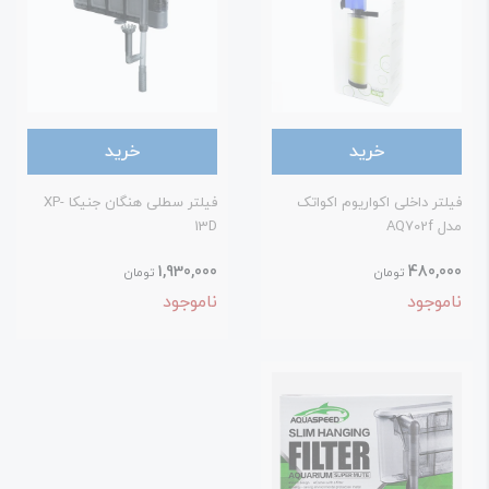
خرید
خرید
یلتر داخلی اکواریوم اکواتک
فیلتر سطلی هنگان جنیکا XP-
ل AQ702f
13D
1,930,000
480,00
تومان
تومان
اموجود
ناموجود