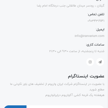
ان ، رودسر میدان طالقانی جنب درمانگاه امام رضا
فن تماس:
09034319
یل:
info@iranvarium.
عات کاری:
 تا پنجشنبه، از ساعت 9.30 الی 21.30
ویت اینستاگرام
عضویت در اینستاگرام شرکت ایران واریوم از تخفیف های باور نکردنی ما
ع شوید.
فته یک قرعه کشی آکواریوم درایرانواریوم