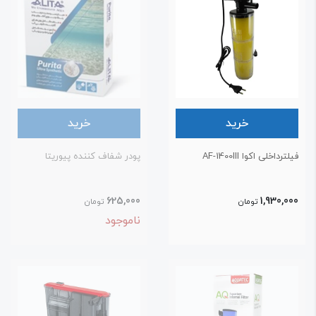
خرید
خرید
لترداخلی اکوا AF-1400III
پودر شفاف کننده پیوریتا
625,000
1,930,00
تومان
تومان
ناموجود