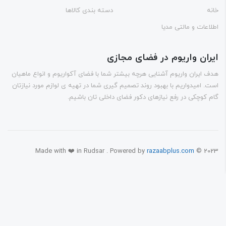
ه
دسته بندی کالاها
اعات و مالتی مدیا
ران واریوم در فضای مجازی
 ایران واریوم آشنایی هرچه بیشتر شما با فضای آکواریوم و انواع ماهیان
. امیدواریم با بهبود روند تصمیم گیری شما در تهیه ی لوازم مورد نیازتان
 کوچکی در رفع نیازهای دکور فضای داخلی تان باشیم.
Made with ❤️ in Rudsar . Powered by
razaabplus.com
© 20