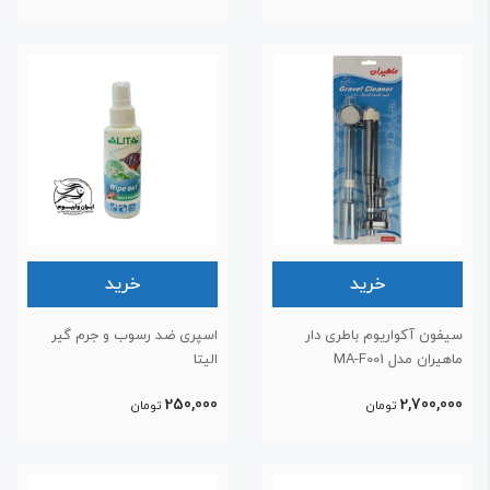
خرید
خرید
یفون آکواریوم باطری دار
اسپری ضد رسوب و جرم گیر
هیران مدل MA-F001
الیتا
250,000
2,700,00
تومان
تومان