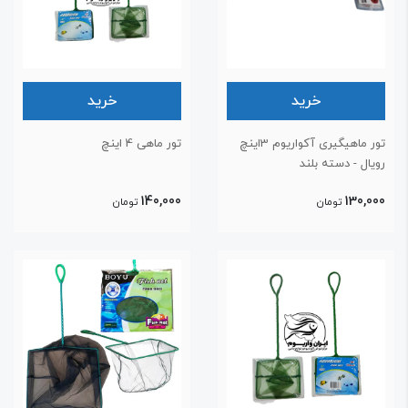
خرید
خرید
تور ماهیگیری آکواریوم 3اینچ
تور ماهی 4 اینچ
ویال - دسته بلند
140,000
130,00
تومان
تومان