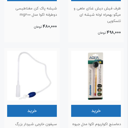
رف فیش دیش غذای ماهی و
شیشه پاک کن مغناطیسی
یگو بهمراه لوله شیشه ای
دوطرفه اکوا مدل mg200
لسکوپی
480,000
تومان
498,00
تومان
خرید
خرید
ماسنج اکواریوم اکوا مدل جیوه
سیفون خارجی شیردار بزرگ