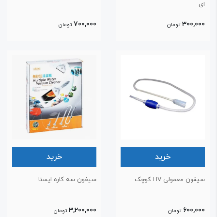
ی
700,000
300,00
تومان
تومان
خرید
خرید
یفون معمولی HV کوچک
سیفون سه کاره ایستا
3,200,000
600,00
تومان
تومان