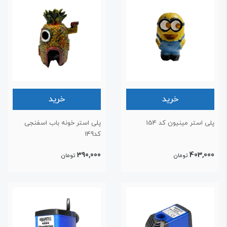
خرید
خرید
لی استر مینیون کد 154
پلی استر خونه باب اسفنجی
کد149
390,000
403,00
تومان
تومان