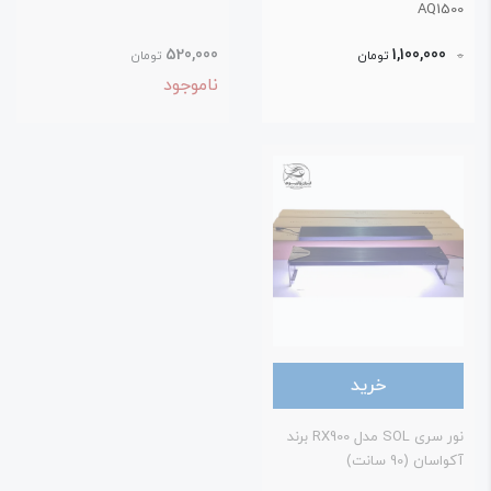
AQ150
520,000
1,100,000
تومان
تومان
ناموجود
خرید
نور سری SOL مدل RX900 برند
واسان (90 سانت)