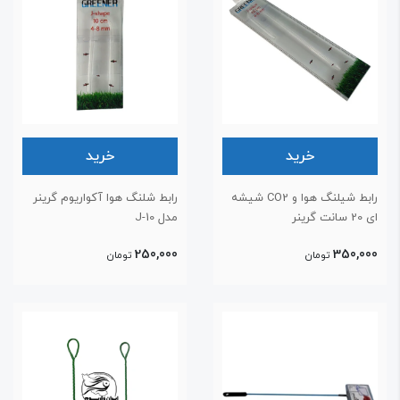
خرید
خرید
رابط شیلنگ هوا و CO2 شیشه
رابط شلنگ هوا آکواریوم گرینر
2 سانت گرینر
مدل J-10
250,000
350,00
تومان
تومان