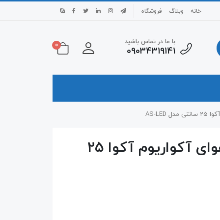
خانه
وبلاگ
فروشگاه
با ما در تماس باشید
0
09034319141
AS-LED
لامپ ال ای دی و سنگ هوای آکواریوم آکوا 25