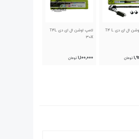
لامپ اوشن ال ای دی T4L
لامپ آکوا اکواریوم LED 5R
302
100
1,594,000
6,099,998
1,10
تومان
تومان
تومان