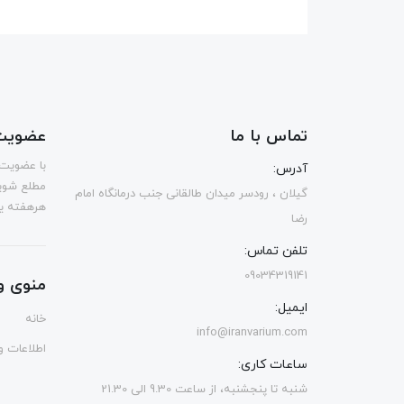
تماس با ما
عضویت 
با عضویت 
آدرس:
مطلع شوی
گیلان ، رودسر میدان طالقانی جنب درمانگاه امام
هرهفته یک
رضا
تلفن تماس:
09034319141
منوی و
ایمیل:
خانه
info@iranvarium.com
اطلاعات و 
ساعات کاری:
شنبه تا پنجشنبه، از ساعت 9.30 الی 21.30