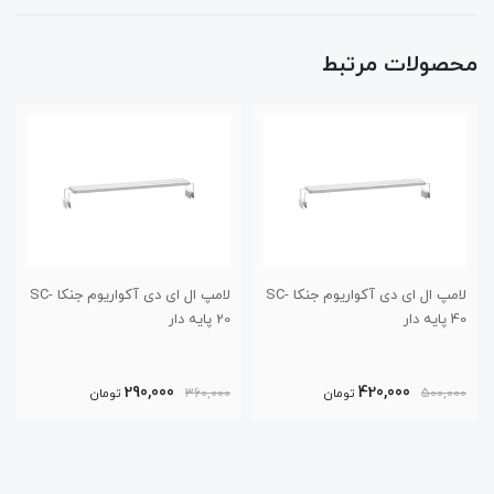
محصولات مرتبط
لامپ ال ای دی آکواریوم جنکا SC-
لامپ ال ای دی آکواریوم جنکا SC-
20 پایه دار
سری RX-D D1000
360,000
290,000
تومان
360,000
تومان
420,000
توما