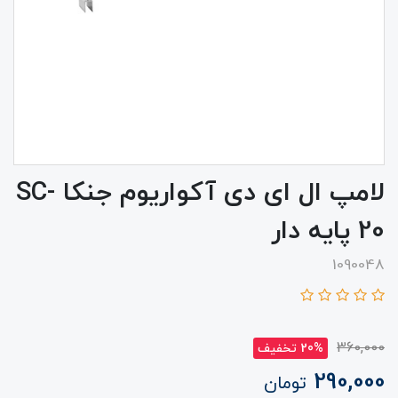
لامپ ال ای دی آکواریوم جنکا SC-
20 پایه دار
1090048
360,000
20% تخفیف
290,000
تومان