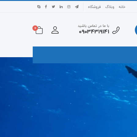
خانه
وبلاگ
فروشگاه
با ما در تماس باشید
0
09034319141