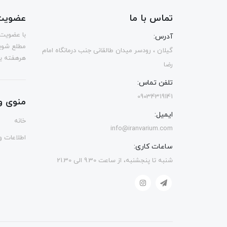
تماس با ما
عضویت 
با عضویت 
آدرس:
مطلع شوی
گیلان ، رودسر میدان طالقانی جنب درمانگاه امام
هرهفته یک
رضا
تلفن تماس:
09034319141
منوی و
ایمیل:
خانه
info@iranvarium.com
اطلاعات و 
ساعات کاری:
شنبه تا پنجشنبه، از ساعت 9.30 الی 21.30