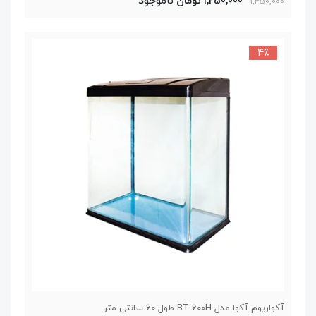
ناموجود
1,250,000 تومان
1,450,000
4٪
آکواریوم آکوا مدل BT-600H طول 60 سانتی متر