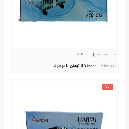
پمپ هوا هایپال ACO-012
ناموجود
11,710,000 تومان
13,450,000
7٪