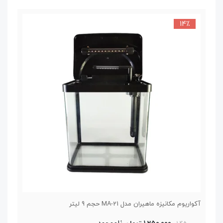
14٪
آکواریوم مکانیزه ماهیران مدل MA-21 حجم 9 لیتر