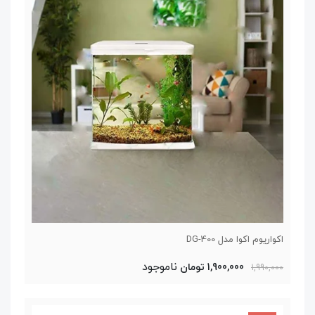
اکواریوم اکوا مدل DG-400
ناموجود
1,900,000 تومان
1,990,000