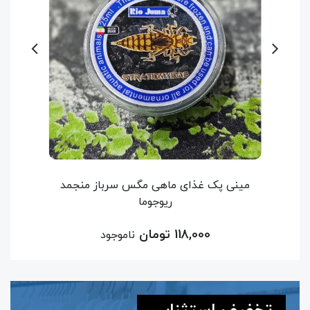
یکت)
مینی پک غذای ماهی مگس سرباز منجمد
ریوجوما
118,000 تومان
ناموجود