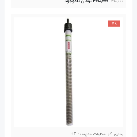
ناموجود
305,000 تومان
310,000
7٪
بخاری اکوا 200وات مدلHT-2000