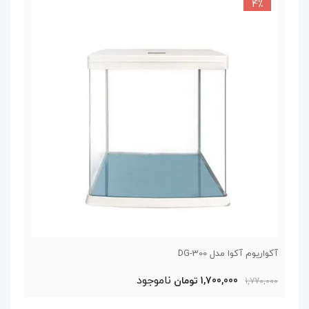
4٪
آکواریوم آکوا مدل DG-300
ناموجود
1,700,000 تومان
1,770,000