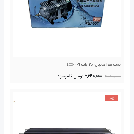
پمپ هوا هایپال280 وات aco-009
ناموجود
6,240,000 تومان
6,658,000
10٪