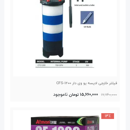
فیلتر خارجی ادیسه یو وی دار CFS-1200
ناموجود
15,660,000 تومان
17,740,000
14٪