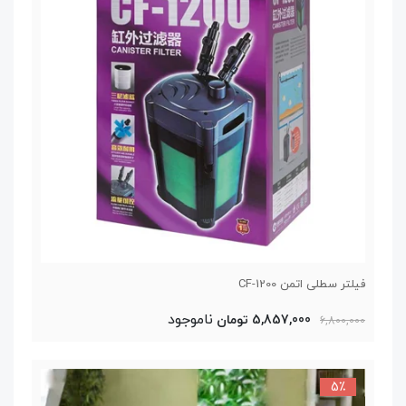
فیلتر سطلی اتمن CF-1200
ناموجود
5,857,000 تومان
6,800,000
5٪