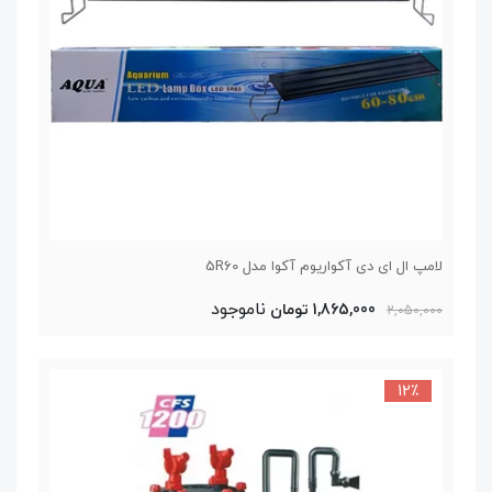
لامپ ال ای دی آکواریوم آکوا مدل 5R60
ناموجود
1,865,000 تومان
2,050,000
12٪