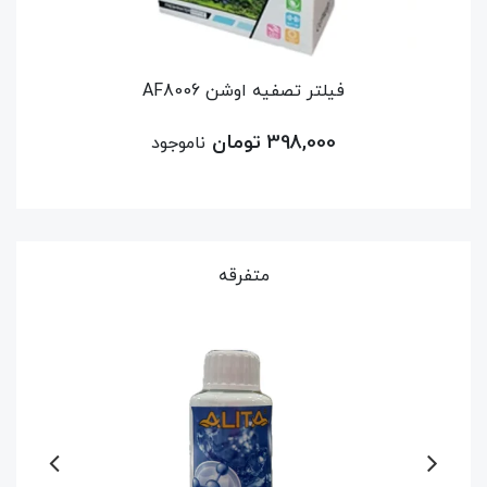
دماسنج اکواریوم ماهیران مدل عصاییMT-H
فیلتر تصفیه اوشن AF8006
غذا نانوویت تب
398,000 تومان
ناموجود
متفرقه