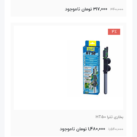
ناموجود
317,000 تومان
340,000
4٪
بخاری تترا HT50
ناموجود
1,480,000 تومان
1,540,000