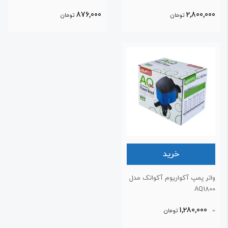
876,000
2,800,00
تومان
تومان
خرید
اتر پمپ آکواریوم آکواتک مدل
AQ180
1,280,000
تومان