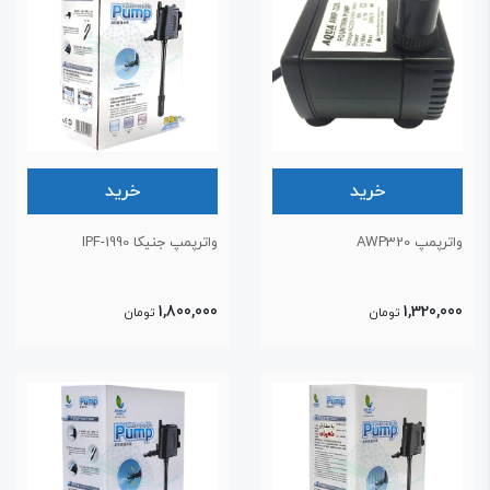
خرید
خرید
ترپمپ AWP320
واترپمپ جنیکا IPF-1990
1,800,000
1,320,00
تومان
تومان