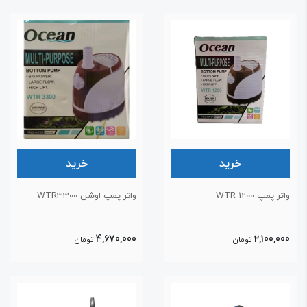
خرید
خرید
تر پمپ WTR 1200
واتر پمپ اوشن WTR3300
4,670,000
2,100,00
تومان
تومان