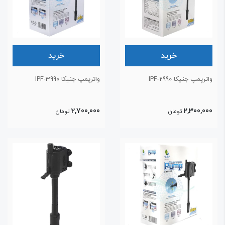
خرید
خرید
ترپمپ جنیکا IPF-2990
واترپمپ جنیکا IPF-3990
2,700,000
2,300,00
تومان
تومان