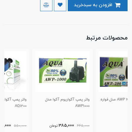
افزودن به سبدخرید
محصولات مرتبط
واتر پمپ آکواریوم آکوا مدل
واتر پمپ آکواریوم آکوا مدل
AQ1200
AWP1000
420,000
385,000
445,000
تومان
550,000
تومان