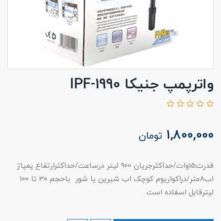
واترپمپ جنیکا IPF-1990
1,800,000
تومان
قدرت15وات/حداکثرجریان 900 لیتر درساعت/حداکثرارتفاع پمپاژ
اب8متر/دراکواریوم کوچک اب شیرین یا شور باحجم 30 تا 100
لیترقابل اسفاده است.