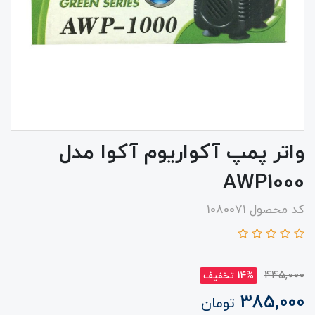
واتر پمپ آکواریوم آکوا مدل
AWP1000
کد محصول 1080071
445,000
14% تخفیف
385,000
تومان