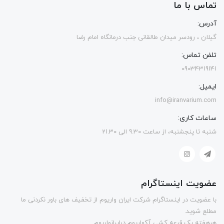
تماس با ما
آدرس:
گیلان ، رودسر میدان طالقانی جنب درمانگاه امام رضا
تلفن تماس:
09034319141
ایمیل:
info@iranvarium.com
ساعات کاری:
شنبه تا پنجشنبه، از ساعت 9.30 الی 21.30
عضویت اینستاگرام
با عضویت در اینستاگرام شرکت ایران واریوم از تخفیف های باور نکردنی ما
مطلع شوید.
هرهفته یک قرعه کشی آکواریوم درایرانواریوم