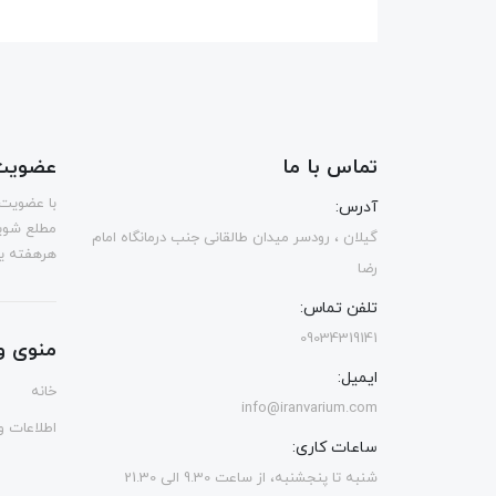
تماس با ما
عضویت 
با عضویت 
آدرس:
مطلع شوی
گیلان ، رودسر میدان طالقانی جنب درمانگاه امام
هرهفته یک
رضا
تلفن تماس:
09034319141
منوی و
ایمیل:
خانه
info@iranvarium.com
اطلاعات و 
ساعات کاری:
شنبه تا پنجشنبه، از ساعت 9.30 الی 21.30