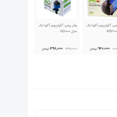
پمپ آکواریوم آکوا تک
واتر پمپ آکواریوم آکوا تک
فیلتر آبشاری شناور
مدل AQ1200
آکواریوم آکوا مدل AQ882
299,000
387,000
398,000
43
تومان
470,000
تومان
320,000
تو