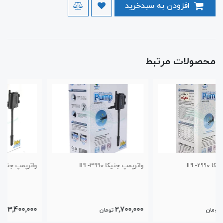
افزودن به سبدخرید
محصولات مرتبط
واترپمپ جنیکا IPF-3990
واترپمپ جنیکا IPF-4990
3,400,000
2,700,000
تومان
تومان