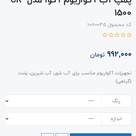
پمپ آب آکواریوم آکوا مدل CR-
1500
کد محصول 1080045
992,000
تومان
تجهیزات آکواریوم مناسب برای :آب شور، آب شیرین، پلنت
(گیاهی)
رنگ
اندازه