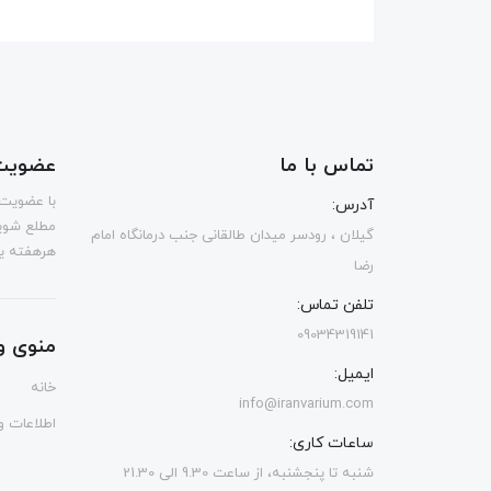
تماس با ما
عضویت 
با عضویت 
آدرس:
مطلع شوی
گیلان ، رودسر میدان طالقانی جنب درمانگاه امام
هرهفته یک
رضا
تلفن تماس:
09034319141
منوی و
ایمیل:
خانه
info@iranvarium.com
اطلاعات و 
ساعات کاری:
شنبه تا پنجشنبه، از ساعت 9.30 الی 21.30