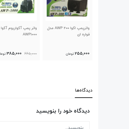
واترپمپ اکوا AWP 200 مدل
واتر پمپ آکواریوم آکوا مدل
واتر پمپ آکواریوم آ
 ای
AWP1000
AQ1200
420,000
385,000
255
تومان
445,000
تومان
550,000
ت
دیدگاه‌ها
دیدگاه خود را بنویسید