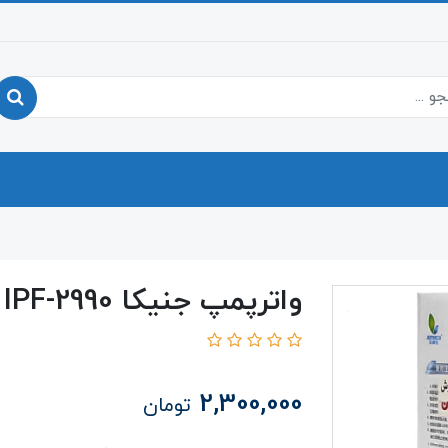
واترپمپ جنیکا IPF-2990
2,300,000
تومان