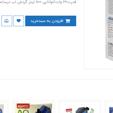
قدرت26 وات/توانایی 1100 لیتر گردش اب درساعت/برای اکواریوم با حجم 60-130لیتر
افزودن به سبدخرید