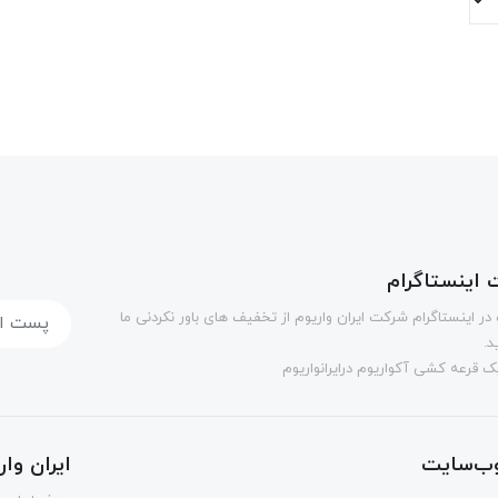
اینستاگرام
در اینستاگرام شرکت ایران واریوم از تخفیف های باور نکردنی ما
د.
 قرعه کشی آکواریوم درایرانواریوم
ب‌سایت
ایران وا