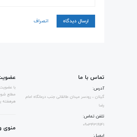
ارسال دیدگاه
انصراف
تماس با ما
عضویت 
با عضویت 
آدرس:
مطلع شوی
گیلان ، رودسر میدان طالقانی جنب درمانگاه امام
هرهفته یک
رضا
تلفن تماس:
09034319141
منوی و
ایمیل: