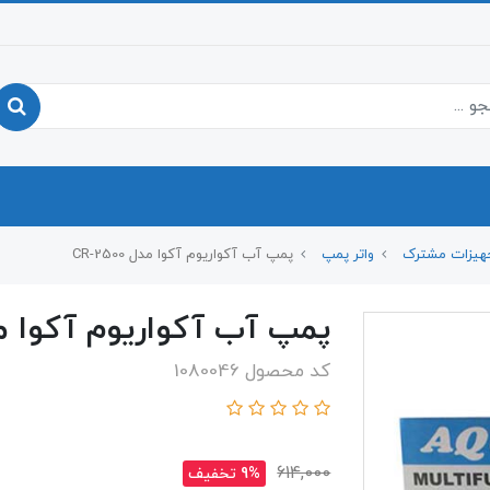
هیزات مشترک
واتر پمپ
پمپ آب آکواریوم آکوا مدل CR-2500
پمپ آب آکواریوم آکوا مدل 500
کد محصول 1080046
614,000
9% تخفیف