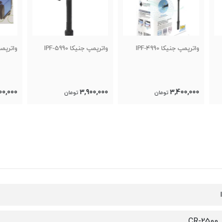
واترپمپ جنیکا IPF-5990
واترپمپ آکواتک AQ205
واترپمپ
0,000
2,300,000
3,900,000
تومان
تومان
CR