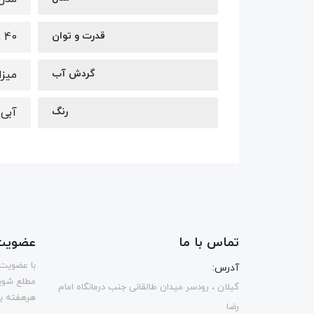
قدرت و توان
40 وات
گردش آب
میزان گ
رنگ
آبی
تماس با ما
عضویت 
با عضویت 
آدرس:
مطلع شوی
گیلان ، رودسر میدان طالقانی جنب درمانگاه امام
هرهفته یک
رضا