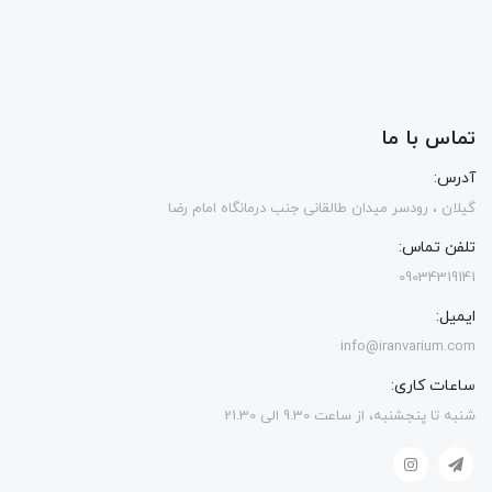
تماس با ما
آدرس:
گیلان ، رودسر میدان طالقانی جنب درمانگاه امام رضا
تلفن تماس:
09034319141
ایمیل:
info@iranvarium.com
ساعات کاری:
شنبه تا پنجشنبه، از ساعت 9.30 الی 21.30