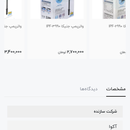
واترپمپ جنیکا IPF-3990
واترپمپ جنیکا IPF-4990
3,400,000
2,700,000
تومان
تومان
مشخصات
دیدگاه‌ها
شرکت سازنده
آکوا