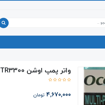
واتر پمپ اوشن WTR3300
4,670,000
تومان