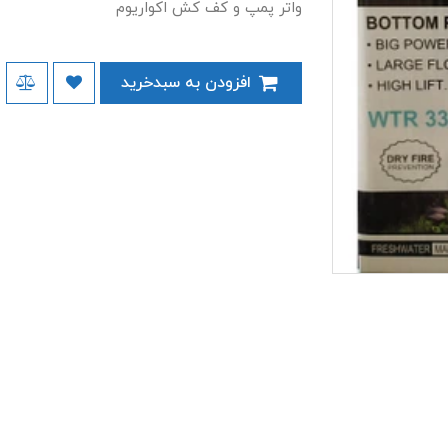
واتر پمپ و کف کش اکواریوم
افزودن به سبدخرید