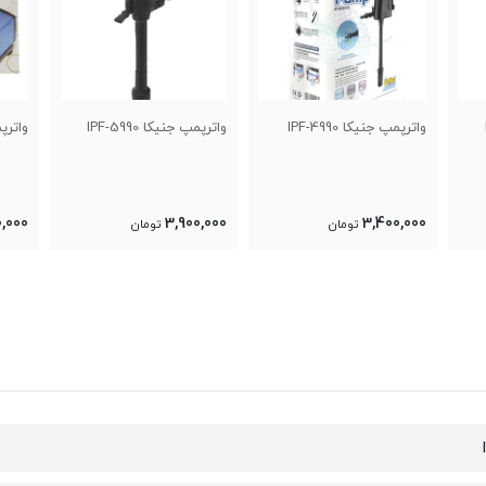
واترپمپ جنیکا IPF-5990
واترپمپ آکواتک AQ205
وات
00
2,300,000
3,900,000
تومان
تومان