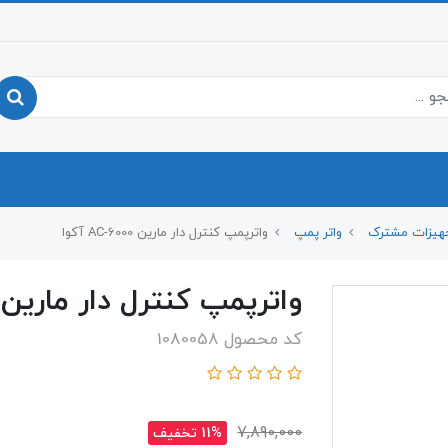
هیزات مشترک
واتر پمپ
واترپمپ کنترل دار مارین AC-6000 آکوا
واترپمپ کنترل دار مارین AC-6000 آکوا
کد محصول 1080058
7,890,000
11% تخفیف