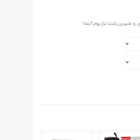
 شیرین.پلنت.تراریوم.آبنما