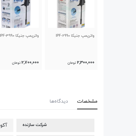
جنیکا IPF-2990
واترپمپ جنیکا IPF-3990
واترپمپ جنیکا IPF-4990
3,400,000
2,700,000
2,30
تومان
تومان
تومان
مشخصات
دیدگاه‌ها
شرکت سازنده
آکوا