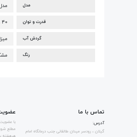
مدل
مدل ما
قدرت و توان
40 وات
گردش آب
میزان گ
رنگ
مشک
تماس با ما
عضویت 
با عضویت 
آدرس:
مطلع شوی
گیلان ، رودسر میدان طالقانی جنب درمانگاه امام
هرهفته یک