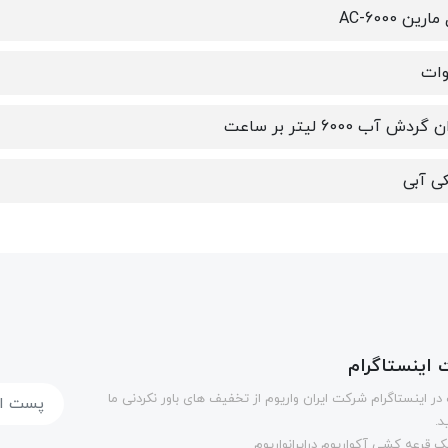
رین AC-6000
ردش آب 6000 لیتر بر ساعت
ی آبی
اینستاگرام
در اینستاگرام شرکت ایران واریوم از تخفیف های باور نکردنی ما
د.
 قرعه کشی آکواریوم درایرانواریوم