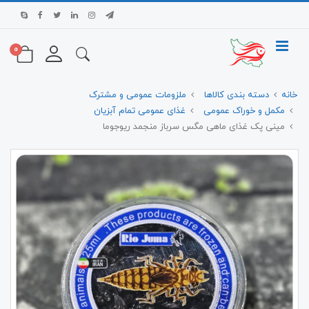
0
خانه
دسته بندی کالاها
ملزومات عمومی و مشترک
مکمل و خوراک عمومی
غذای عمومی تمام آبزیان
مینی پک غذای ماهی مگس سرباز منجمد ریوجوما