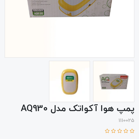
پمپ هوا آکواتک مدل AQ930
1110025