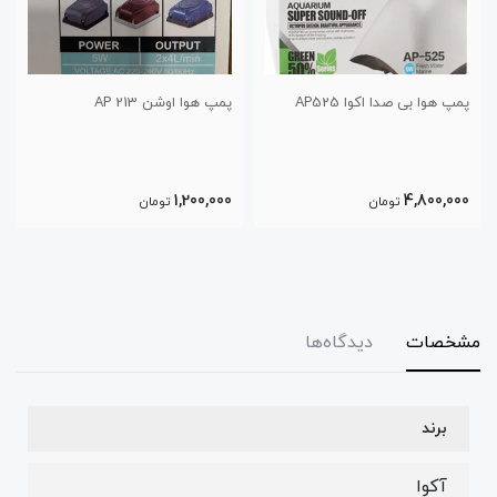
AP52
پمپ هوا اوشن AP 213
پمپ هوا اکوا AP-9805
3,600,000
1,200,000
تومان
تومان
مشخصات
دیدگاه‌ها
برند
آکوا