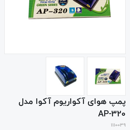
پمپ هوای آکواریوم آکوا مدل
AP-320
1110039