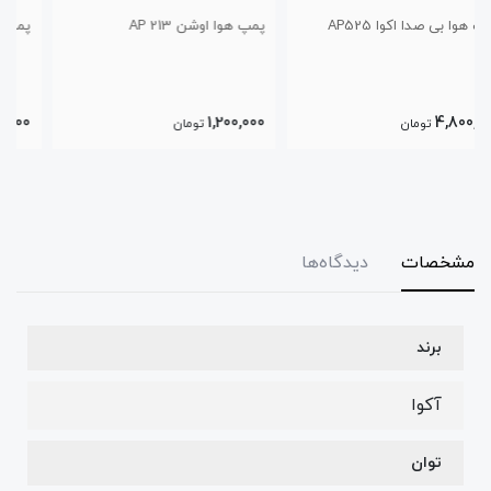
پمپ هوا اوشن AP 213
پمپ هوا اکوا AP-9805
3,600,000
1,200,000
تومان
تومان
مشخصات
دیدگاه‌ها
برند
آکوا
توان