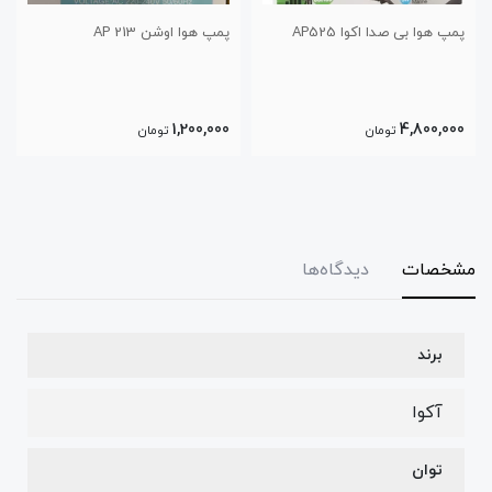
پمپ هوا بی صدا اکوا AP525
پمپ هوا اوشن AP 213
1,200,000
4,800,000
تومان
تومان
مشخصات
دیدگاه‌ها
برند
آکوا
توان