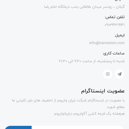
گیلان ، رودسر میدان طالقانی جنب درمانگاه امام رضا
تلفن تماس:
09034319141
ایمیل:
info@iranvarium.com
ساعات کاری:
شنبه تا پنجشنبه، از ساعت 9.30 الی 21.30
عضویت اینستاگرام
با عضویت در اینستاگرام شرکت ایران واریوم از تخفیف های باور نکردنی ما
مطلع شوید.
هرهفته یک قرعه کشی آکواریوم درایرانواریوم