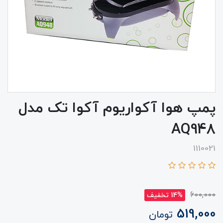
پمپ هوا آکواریوم آکوا تک مدل
AQ948
1110021
600,000
14% تخفیف
519,000
تومان