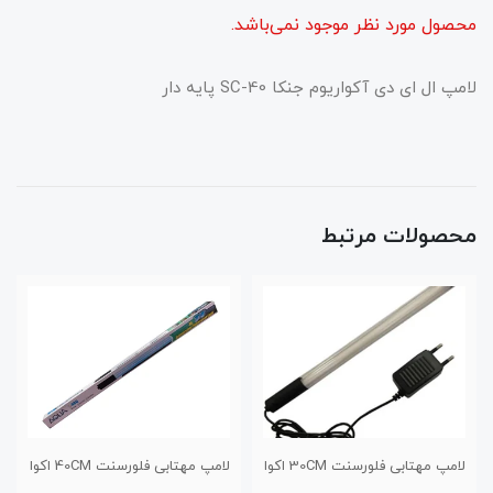
محصول مورد نظر موجود نمی‌باشد.
لامپ ال ای دی آکواریوم جنکا SC-40 پایه دار
محصولات مرتبط
3 اکوا
لامپ مهتابی فلورسنت 40CM اکوا
لامپ اکوا ال ای دی 20CM