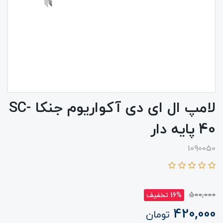
لامپ ال ای دی آکواریوم جنکا SC-
40 پایه دار
1090050
500,000
16% تخفیف
420,000
تومان