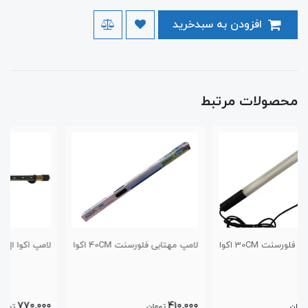
افزودن به سبدخرید
محصولات مرتبط
لامپ مهتابی فلورسنت 40CM اکوا
لامپ اکوا ال ای دی 20CM
770,000
410,000
تومان
تومان