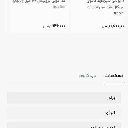
غذا گوپی تروپیکال 100 میل guppy
غذا مینی استیک سوپر گلدفیش
tropical
تروپیکال 250 میل
1,350,000
946,000
تومان
تومان
مشخصات
دیدگاه‌ها
برند
انرژی
نوع بسته بندی