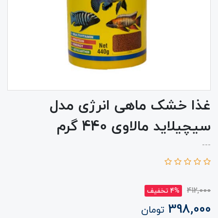
غذا خشک ماهی انرژی مدل
سیچیلاید مالاوی 440 گرم
---
412,000
4% تخفیف
398,000
تومان