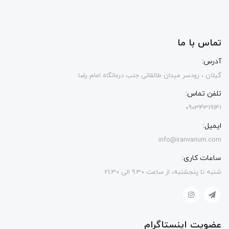
تماس با ما
آدرس:
گیلان ، رودسر میدان طالقانی جنب درمانگاه امام رضا
تلفن تماس:
09034319141
ایمیل:
info@iranvarium.com
ساعات کاری:
شنبه تا پنجشنبه، از ساعت 9.30 الی 21.30
عضویت اینستاگرام