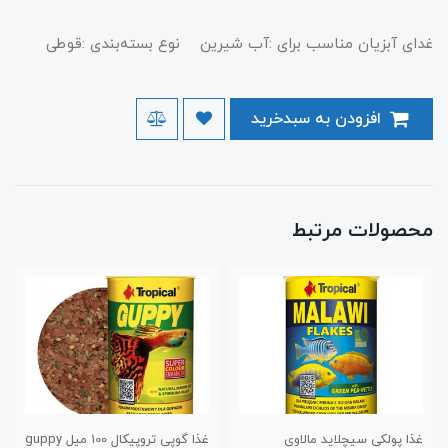
غدای آبزیان مناسب برای :آب شیرین نوع بسته‌بندی :قوطی
افزودن به سبدخرید
محصولات مرتبط
غذا گوپی تروپیکال 100 میل guppy
غذا مینی استیک سوپر گلدف