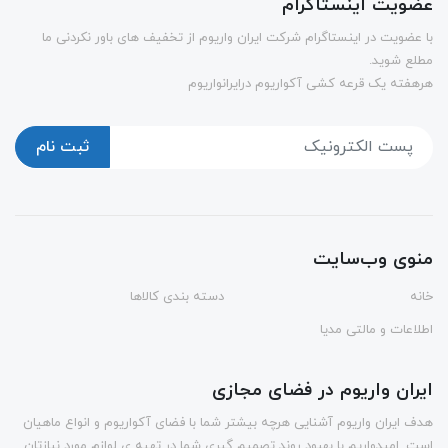
عضویت اینستاگرام
با عضویت در اینستاگرام شرکت ایران واریوم از تخفیف های باور نکردنی ما
مطلع شوید.
هرهفته یک قرعه کشی آکواریوم درایرانواریوم
ثبت نام
منوی وب‌سایت
خانه
دسته بندی کالاها
اطلاعات و مالتی مدیا
ایران واریوم در فضای مجازی
هدف ایران واریوم آشنایی هرچه بیشتر شما با فضای آکواریوم و انواع ماهیان
است. امیدواریم با بهبود روند تصمیم گیری شما در تهیه ی لوازم مورد نیازتان