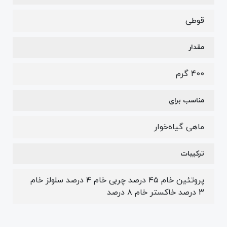
قوطی
مقدار
400 گرم
مناسب برای
ماهی گیاه‌خوار
ترکیبات
پروتئین خام ۴۵ درصد چربی خام ۴ درصد سلولز خام
۳ درصد خاکستر خام ۸ درصد