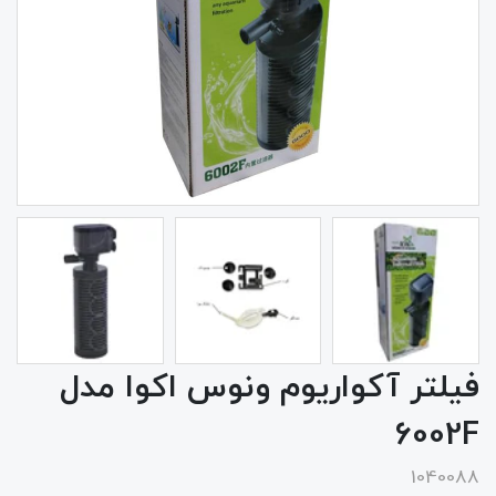
فیلتر آکواریوم ونوس اکوا مدل
6002F
1040088