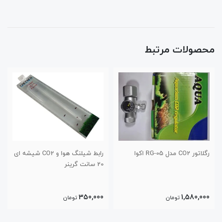
محصولات مرتبط
رابط شیلنگ هوا و CO2 شیشه ای
رابط شلنگ هوا آکواریوم گرینر
20 سانت گرینر
مدل J-10
250,000
350,000
تومان
تومان