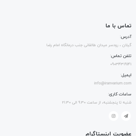
تماس با ما
آدرس:
گیلان ، رودسر میدان طالقانی جنب درمانگاه امام رضا
تلفن تماس:
09034319141
ایمیل:
info@iranvarium.com
ساعات کاری:
شنبه تا پنجشنبه، از ساعت 9.30 الی 21.30
عضویت اینستاگرام