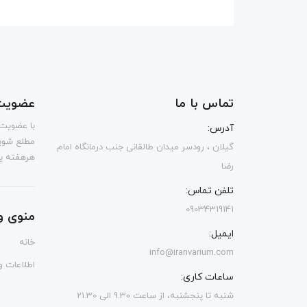
تماس با ما
عضویت 
با عضویت 
آدرس:
مطلع شوی
گیلان ، رودسر میدان طالقانی جنب درمانگاه امام
هرهفته یک
رضا
تلفن تماس:
09034319141
منوی و
ایمیل:
خانه
info@iranvarium.com
اطلاعات و 
ساعات کاری:
شنبه تا پنجشنبه، از ساعت 9.30 الی 21.30