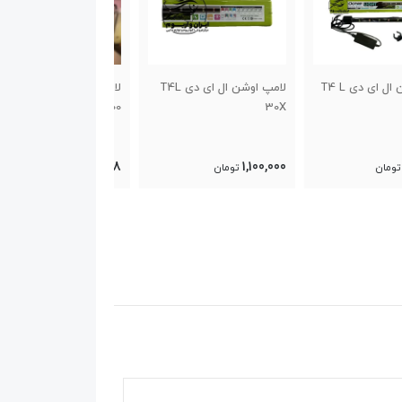
لامپ اوشن ال ای دی T4L
لامپ آکوا اکواریوم LED 5R
302
100
1,594,000
6,099,998
1,10
تومان
تومان
تومان