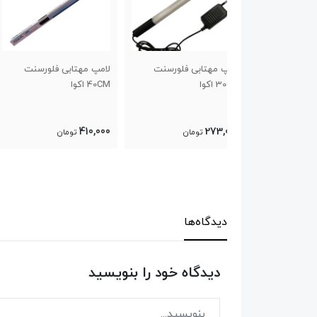
ابی فلورسنت
لامپ مهتابی فلورسنت
لامپ اکوا ال ای دی 20CM
40CM اکوا
770,000
410,000
تومان
تومان
تومان
دیدگاه‌ها
دیدگاه خود را بنویسید