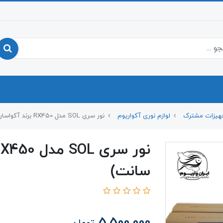
هیزات مشترک
لوازم نوری آکواریوم
نور سری SOL مدل RX450 برند آکواسان (45 سانت)
سانت)
5,500,000