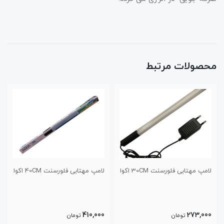
محصولات مرتبط
لامپ مهتابی فلورسنت 40CM اکوا
لامپ اکوا ال ای دی 20CM
770,000
410,000
تومان
تومان