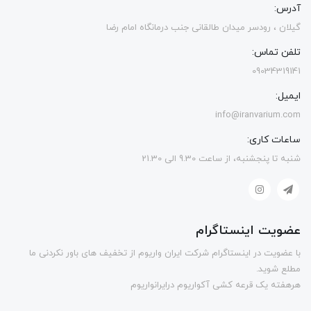
آدرس:
گیلان ، رودسر میدان طالقانی جنب درمانگاه امام رضا
تلفن تماس:
09034319141
ایمیل:
info@iranvarium.com
ساعات کاری:
شنبه تا پنجشنبه، از ساعت 9.30 الی 21.30
عضویت اینستاگرام
با عضویت در اینستاگرام شرکت ایران واریوم از تخفیف های باور نکردنی ما
مطلع شوید.
هرهفته یک قرعه کشی آکواریوم درایرانواریوم