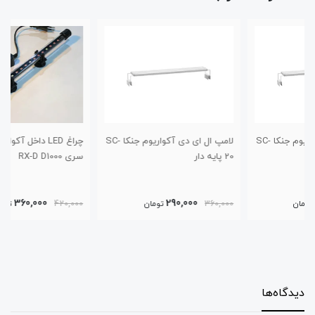
لامپ ال ای دی آکواریوم جنکا SC-
چراغ LED داخل آکواریومی roxin،
20 پایه دار
سری RX-D D1000
360,000
290,000
360,000
تومان
420,000
تومان
دیدگاه‌ها