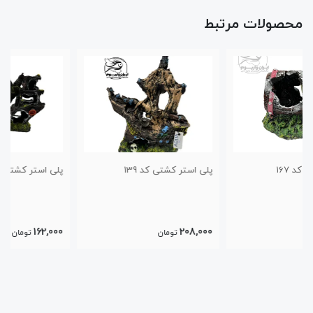
محصولات مرتبط
پلی استر کشتی کد 139
پلی استر کشتی مدل چوبی کد140
162,000
208,000
تومان
تومان