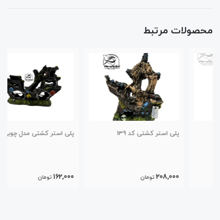
محصولات مرتبط
پلی استر کشتی کد 139
پلی استر کشتی مدل چوبی کد140
162,000
208,000
تومان
تومان