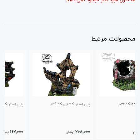
محصولات مرتبط
پلی استر کشتی کد 139
پلی استر کشتی مدل چوبی کد140
162,000
208,000
تومان
تومان