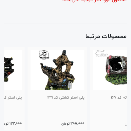
محصولات مرتبط
پلی استر کشتی کد 139
پلی استر کشتی مدل چوبی کد140
162,000
208,000
تومان
تومان