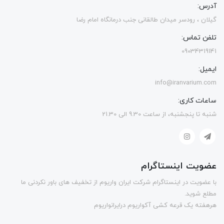
آدرس:
گیلان ، رودسر میدان طالقانی جنب درمانگاه امام رضا
تلفن تماس:
09034319141
ایمیل:
info@iranvarium.com
ساعات کاری:
شنبه تا پنجشنبه، از ساعت 9.30 الی 21.30
عضویت اینستاگرام
با عضویت در اینستاگرام شرکت ایران واریوم از تخفیف های باور نکردنی ما
مطلع شوید.
هرهفته یک قرعه کشی آکواریوم درایرانواریوم