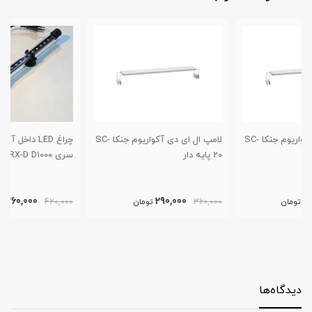
 SC-
لامپ ال ای دی آکواریوم جنکا SC-
چراغ LED داخل آکواریومی roxin،
20 پایه دار
سری RX-D D1000
360,000
290,000
360,000
تومان
420,000
تومان
دیدگاه‌ها