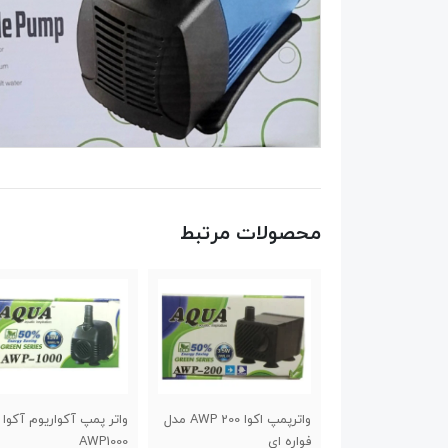
محصولات مرتبط
واترپمپ اکوا AWP 200 مدل
واتر پمپ آکواریوم آکوا مدل
واتر پمپ آکواریوم آک
ای
AWP1000
AQ1200