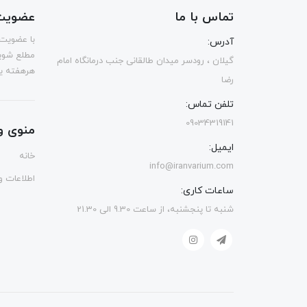
تماس با ما
عضویت 
با عضویت 
آدرس:
مطلع شوی
گیلان ، رودسر میدان طالقانی جنب درمانگاه امام
هرهفته یک
رضا
تلفن تماس:
09034319141
منوی و
ایمیل:
خانه
info@iranvarium.com
اطلاعات و 
ساعات کاری:
شنبه تا پنجشنبه، از ساعت 9.30 الی 21.30