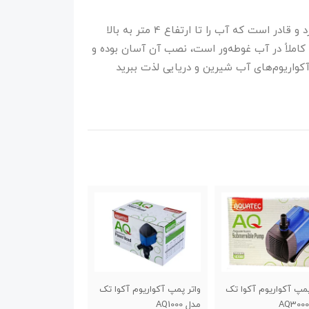
واتر پمپ آکواتک AQ4000 در زیر آب قرار می‌گیرد و قادر است که آب را تا ارتفاع 4 متر به بالا
 کاملاً در آب غوطه‌ور است، نصب آن آسان بوده و
آکواریوم‌های آب شیرین و دریایی لذت ببرید
تر پمپ آکواریوم آکوا تک
واتر پمپ آکواریوم آکوا تک
فیلتر آبشاری شنا
AQ1000
مدل AQ1200
آکواریوم آکوا مدل 882