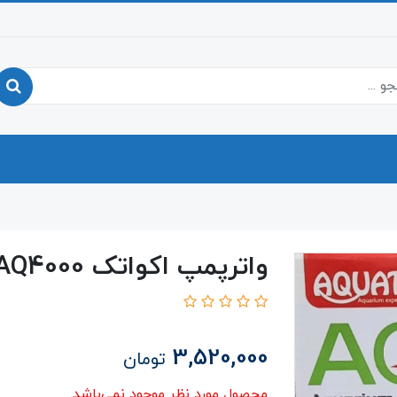
واترپمپ اکواتک AQ4000
3,520,000
تومان
محصول مورد نظر موجود نمی‌باشد.