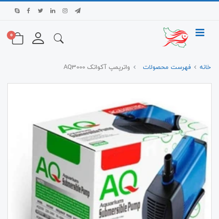
0
خانه
فهرست محصولات
واترپمپ آکواتک AQ3000