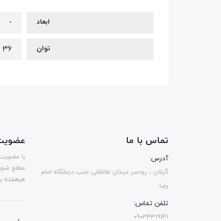
ابعاد
-
توان
36 وات
تماس با ما
عضویت 
با عضویت 
آدرس:
مطلع شوی
گیلان ، رودسر میدان طالقانی جنب درمانگاه امام
هرهفته یک
رضا
تلفن تماس:
09034319141