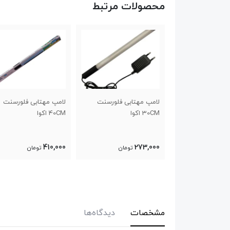
محصولات مرتبط
 مهتابی فلورسنت
لامپ مهتابی فلورسنت
لامپ اکوا ال ای دی 20CM
وا
40CM اکوا
770,000
410,000
273
تومان
تومان
تومان
مشخصات
دیدگاه‌ها