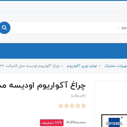
هیزات مشترک
لوازم نوری آکواریوم
چراغ آکواریوم اودیسه مدل کامپکت R36
چراغ آکواریوم اودیسه مدل
1090061
3,360,000
18% تخفیف