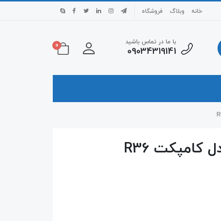
خانه
وبلاگ
فروشگاه
با ما در تماس باشید
0
09034319141
 کامپکت R36