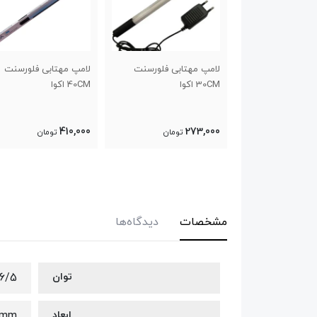
مپ مهتابی فلورسنت
لامپ مهتابی فلورسنت
لامپ اکوا ال ای دی M
3 اکوا
40CM اکوا
770,000
410,000
273,0
تومان
تومان
تومان
مشخصات
دیدگاه‌ها
توان
6/5 وات
ابعاد
 mm