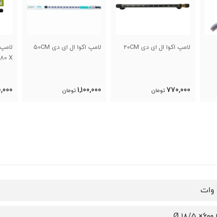
20C
لامپ اکوا ال ای دی 50CM
لامپ اوشن ال ای دی T4 L
80 X
1,920,000
1,100,000
تومان
تومان
Ø ۱۸/۵ ×6۰۰