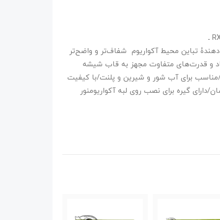
چراغ LED داخل آکواریومی roxin، سری RX-D D600 ـ
ین محیط آکواریوم شفاف‌تر و واضح‌تر
عاد و قدرت‌های متفاوت مجهز به قاب شیشه
ف انرژی/مناسب برای آب شور و شیرین و پلنت/با کیفیت
ن/دارای گیره برای نصب روی لبه آکواریومنور