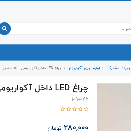
هیزات مشترک
لوازم نوری آکواریوم
چراغ LED داخل آکواریومی roxin، سری RX-D D600
چراغ LED داخل آکواریومی roxin، سری RX-D D600
1090046
280,000
تومان