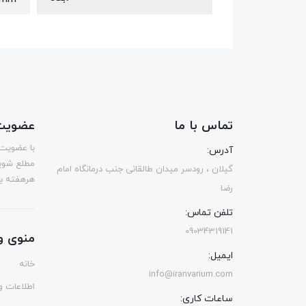
تماس با ما
عضویت 
با عضویت 
آدرس:
مطلع شوی
گیلان ، رودسر میدان طالقانی جنب درمانگاه امام
هرهفته یک
رضا
تلفن تماس:
09034319141
منوی و
ایمیل:
خانه
info@iranvarium.com
اطلاعات و 
ساعات کاری: